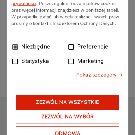
prywatności
. Poszczególne rodzaje plików cookies
oraz więcej informacji znajdziesz w poniższej tabeli.
Marketing
W przypadku pytań lub w celu realizacji swoich praw
prosimy o kontakt z Inspektorem Ochrony Danych.
Marcin Pekról
SPECJALISTA DS. MARKETINGU I PR
Wybór
Niezbędne
Preferencje
zgody
Tel: +48 24 286 93 28
Statystyka
Marketing
Kom: 693 305 361
marcin.pekrol@orlen.pl
Pokaż szczegóły
ZEZWÓL NA WSZYSTKIE
ORLEN EKO
ZEZWÓL NA WYBÓR
Copyright © 2025
Wszystkie prawa zastrzeżone
ODMOWA